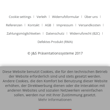
Cookie settings
Verleih
Widerrufsformular
Über uns
Referenzen
Kontakt
AGB
Impressum
Versandkosten
Zahlungsmöglichkeiten
Datenschutz
Widerrufsrecht (B2C)
Defektes Produkt (RMA)
© J&S Präsentationssysteme 2017
Diese Website benutzt Cookies, die für den technischen Betrieb
der Website erforderlich sind und stets gesetzt werden.
Andere Cookies, die den Komfort bei Benutzung dieser Website
erhöhen, der Direktwerbung dienen oder die Interaktion mit
anderen Websites und sozialen Netzwerken vereinfachen
sollen, werden nur mit Ihrer Zustimmung gesetzt.
Mehr Informationen