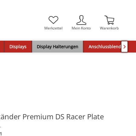
Merkzettel
Mein Konto
Warenkorb
Displays
Display Halterungen
Anschlussblenden

tänder Premium DS Racer Plate
r
1