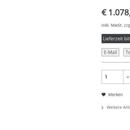
€ 1.078
inkl. MwSt.
zzg
Lieferzeit b
E-Mail
T
Merken
Weitere Art