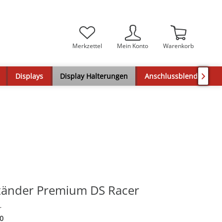
Merkzettel
Mein Konto
Warenkorb
Displays
Display Halterungen
Anschlussblenden

tänder Premium DS Racer
r
0