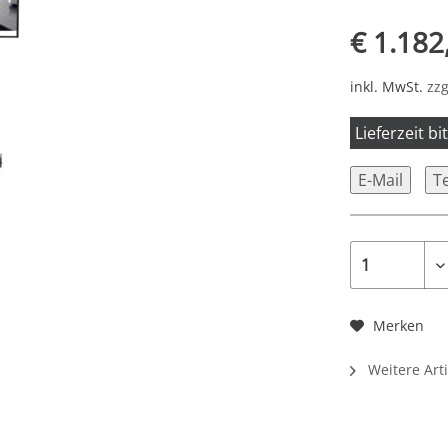
€ 1.182
inkl. MwSt.
zzg
Lieferzeit b
E-Mail
T
Merken
Weitere Art