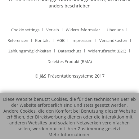
anders beschrieben
Cookie settings
Verleih
Widerrufsformular
Über uns
Referenzen
Kontakt
AGB
Impressum
Versandkosten
Zahlungsmöglichkeiten
Datenschutz
Widerrufsrecht (B2C)
Defektes Produkt (RMA)
© J&S Präsentationssysteme 2017
Diese Website benutzt Cookies, die für den technischen Betrieb
der Website erforderlich sind und stets gesetzt werden.
Andere Cookies, die den Komfort bei Benutzung dieser Website
erhöhen, der Direktwerbung dienen oder die Interaktion mit
anderen Websites und sozialen Netzwerken vereinfachen
sollen, werden nur mit Ihrer Zustimmung gesetzt.
Mehr Informationen