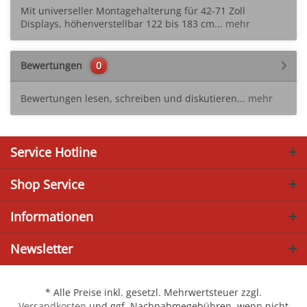
Mit universeller Montagehalterung für 42-71 Zoll
Displays, höhenverstellbar 122 bis 183 cm...
mehr
Bewertungen
0
Bewertungen lesen, schreiben und diskutieren...
mehr
Service Hotline
Shop Service
Informationen
Newsletter
* Alle Preise inkl. gesetzl. Mehrwertsteuer zzgl.
Versandkosten
und ggf. Nachnahmegebühren, wenn nicht