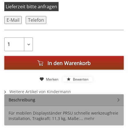
Lieferzeit bitte anfragen
E-Mail
Telefon
In den
Warenkorb
Merken
Bewerten
Weitere Artikel von Kindermann
Beschreibung
Für mobilen Displayständer PRSU schnelle werkzeugfreie
Installation, Tragkraft: 11,3 kg, Maße:...
mehr