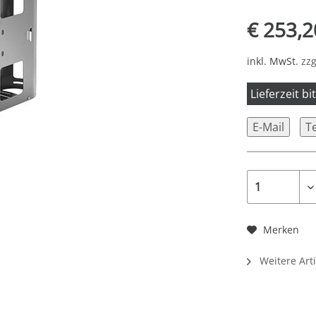
€ 253,2
inkl. MwSt.
zzg
Lieferzeit b
E-Mail
T
Merken
Weitere Art