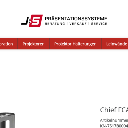
oration
Projektoren
Projektor Halterungen
Leinwände
Chief FC
Artikelnumme
KN-7517B0004