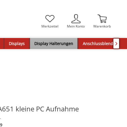
Merkzettel
Mein Konto
Warenkorb
Displays
Display Halterungen
Anschlussblenden

A651 kleine PC Aufnahme
r
9