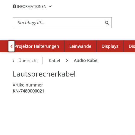
INFORMATIONEN
en
Projektor Halterungen
Leinwände
Displays
Di

Übersicht
Kabel
Audio-Kabel
Lautsprecherkabel
Artikelnummer
KN-7489000021