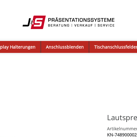
splay Halterungen
Anschlussblenden
Tischanschlussfelde
Lautspr
Artikelnumme
KN-748900002