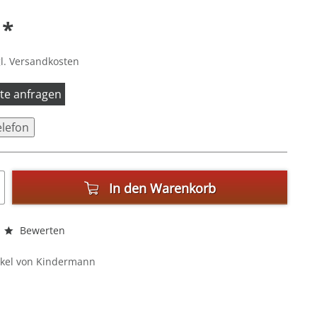
 *
l. Versandkosten
itte anfragen
elefon
In den
Warenkorb
Bewerten
ikel von Kindermann