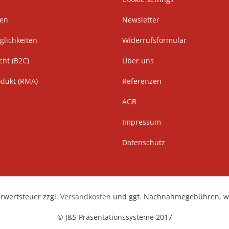
ten
Newsletter
lichkeiten
Widerrufsformular
cht (B2C)
Über uns
odukt (RMA)
Referenzen
AGB
Impressum
Datenschutz
hrwertsteuer zzgl.
Versandkosten
und ggf. Nachnahmegebühren, we
© J&S Präsentationssysteme 2017