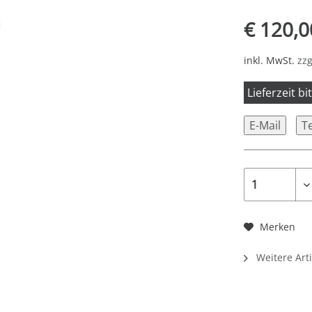
€ 120,0
inkl. MwSt.
zzg
Lieferzeit b
E-Mail
T
Merken
Weitere Art