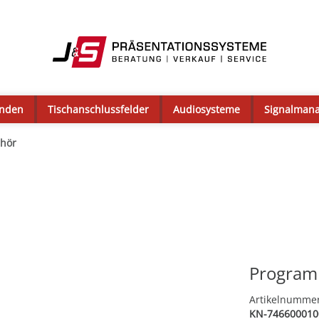
enden
Tischanschlussfelder
Audiosysteme
Signalman
hör
Program
Artikelnumme
KN-746600010