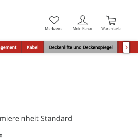
Merkzettel
Mein Konto
Warenkorb
agement
Kabel
Deckenlifte und Deckenspiegel
Medie

miereinheit Standard
r
0