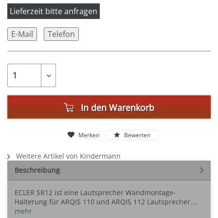
Lieferzeit bitte anfragen
E-Mail
Telefon
In den
Warenkorb
Merken
Bewerten
Weitere Artikel von Kindermann
Beschreibung
ECLER SR12 ist eine Lautsprecher Wandmontage-
Halterung für ARQIS 110 und ARQIS 112 Lautsprecher....
mehr