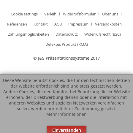
Cookie settings
Verleih
Widerrufsformular
Über uns
Referenzen
Kontakt
AGB
Impressum
Versandkosten
Zahlungsmöglichkeiten
Datenschutz
Widerrufsrecht (B2C)
Defektes Produkt (RMA)
© J&S Präsentationssysteme 2017
Diese Website benutzt Cookies, die für den technischen Betrieb
der Website erforderlich sind und stets gesetzt werden.
Andere Cookies, die den Komfort bei Benutzung dieser Website
erhöhen, der Direktwerbung dienen oder die Interaktion mit
anderen Websites und sozialen Netzwerken vereinfachen
sollen, werden nur mit Ihrer Zustimmung gesetzt.
Mehr Informationen
Einverstanden