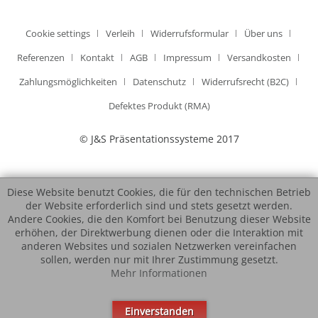
Cookie settings
Verleih
Widerrufsformular
Über uns
Referenzen
Kontakt
AGB
Impressum
Versandkosten
Zahlungsmöglichkeiten
Datenschutz
Widerrufsrecht (B2C)
Defektes Produkt (RMA)
© J&S Präsentationssysteme 2017
Diese Website benutzt Cookies, die für den technischen Betrieb
der Website erforderlich sind und stets gesetzt werden.
Andere Cookies, die den Komfort bei Benutzung dieser Website
erhöhen, der Direktwerbung dienen oder die Interaktion mit
anderen Websites und sozialen Netzwerken vereinfachen
sollen, werden nur mit Ihrer Zustimmung gesetzt.
Mehr Informationen
Einverstanden