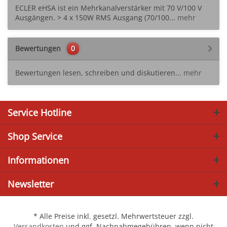
ECLER eHSA ist ein Mehrkanalverstärker mit 70 V/100 V
Ausgängen. > 4 x 150W RMS Ausgang (70/100...
mehr
Bewertungen
0
Bewertungen lesen, schreiben und diskutieren...
mehr
Service Hotline
Shop Service
Informationen
Newsletter
* Alle Preise inkl. gesetzl. Mehrwertsteuer zzgl.
Versandkosten
und ggf. Nachnahmegebühren, wenn nicht