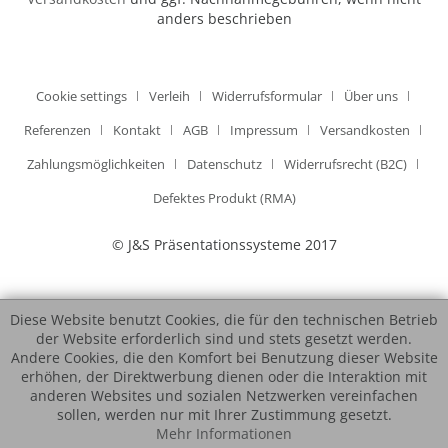
anders beschrieben
Cookie settings
Verleih
Widerrufsformular
Über uns
Referenzen
Kontakt
AGB
Impressum
Versandkosten
Zahlungsmöglichkeiten
Datenschutz
Widerrufsrecht (B2C)
Defektes Produkt (RMA)
© J&S Präsentationssysteme 2017
Diese Website benutzt Cookies, die für den technischen Betrieb
der Website erforderlich sind und stets gesetzt werden.
Andere Cookies, die den Komfort bei Benutzung dieser Website
erhöhen, der Direktwerbung dienen oder die Interaktion mit
anderen Websites und sozialen Netzwerken vereinfachen
sollen, werden nur mit Ihrer Zustimmung gesetzt.
Mehr Informationen