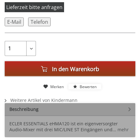
Lieferzeit bitte anfragen
E-Mail
Telefon
In den
Warenkorb
Merken
Bewerten
Weitere Artikel von Kindermann
Beschreibung
ECLER ESSENTIALS eHMA120 ist ein eigenversorgter
Audio-Mixer mit drei MIC/LINE ST Eingängen und...
mehr