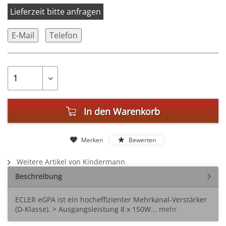
Lieferzeit bitte anfragen
E-Mail
Telefon
In den
Warenkorb
Merken
Bewerten
Weitere Artikel von Kindermann
Beschreibung
ECLER eGPA ist ein hocheffizienter Mehrkanal-Verstärker
(D-Klasse). > Ausgangsleistung 8 x 150W...
mehr