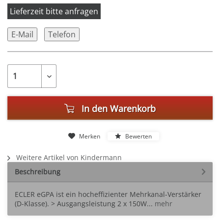
Lieferzeit bitte anfragen
E-Mail
Telefon
In den
Warenkorb
Merken
Bewerten
Weitere Artikel von Kindermann
Beschreibung
ECLER eGPA ist ein hocheffizienter Mehrkanal-Verstärker
(D-Klasse). > Ausgangsleistung 2 x 150W...
mehr