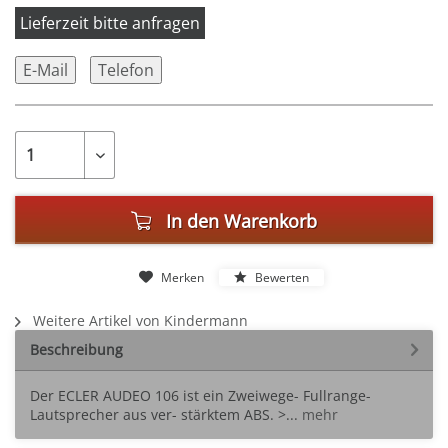
Lieferzeit bitte anfragen
E-Mail
Telefon
In den
Warenkorb
Merken
Bewerten
Weitere Artikel von Kindermann
Beschreibung
Der ECLER AUDEO 106 ist ein Zweiwege- Fullrange-
Lautsprecher aus ver- stärktem ABS. >...
mehr