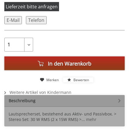
Lieferzeit bitte anfragen
E-Mail
Telefon
In den
Warenkorb
Merken
Bewerten
Weitere Artikel von Kindermann
Beschreibung
Lautsprecherset, bestehend aus Aktiv- und Passivbox. >
Stereo Set: 30 W RMS (2 x 15W RMS) >...
mehr