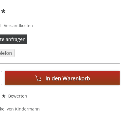
 *
l. Versandkosten
itte anfragen
elefon
In den
Warenkorb
Bewerten
ikel von Kindermann