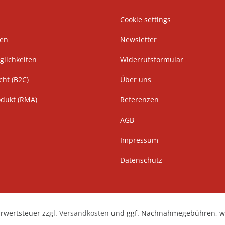
Cookie settings
ten
Newsletter
lichkeiten
Widerrufsformular
cht (B2C)
Über uns
odukt (RMA)
Referenzen
AGB
Impressum
Datenschutz
hrwertsteuer zzgl.
Versandkosten
und ggf. Nachnahmegebühren, we