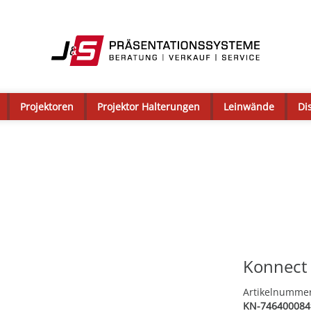
Projektoren
Projektor Halterungen
Leinwände
Di
Konnect 
Artikelnumme
KN-746400084