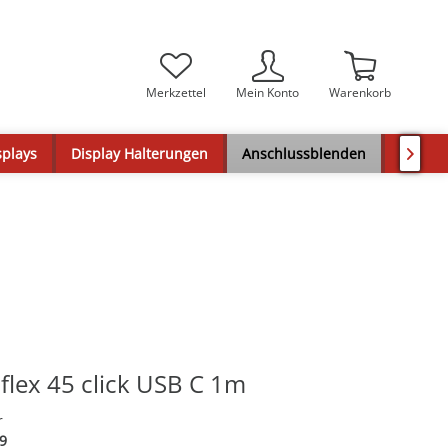
Merkzettel
Mein Konto
Warenkorb
splays
Display Halterungen
Anschlussblenden
Tischa

flex 45 click USB C 1m
r
9