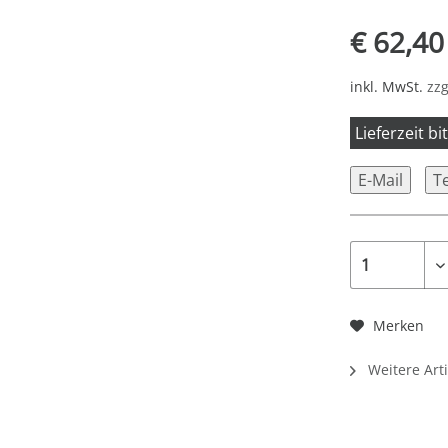
€ 62,40
inkl. MwSt.
zzg
Lieferzeit b
E-Mail
T
Merken
Weitere Art