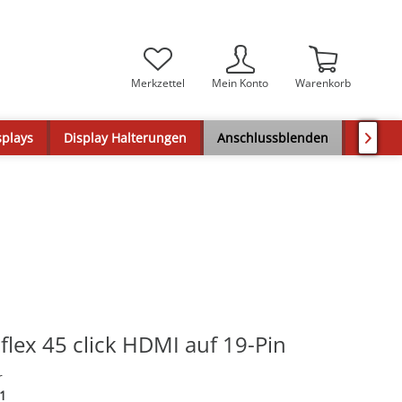
Merkzettel
Mein Konto
Warenkorb
splays
Display Halterungen
Anschlussblenden
Tischa

flex 45 click HDMI auf 19-Pin
r
1