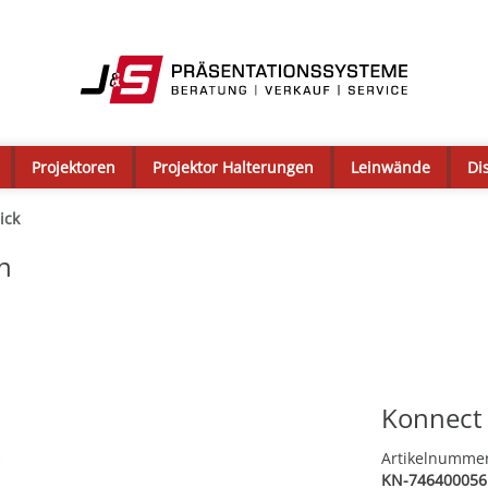
Projektoren
Projektor Halterungen
Leinwände
Di
ick
n
Konnect 
Artikelnumme
KN-746400056