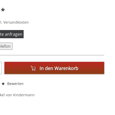
 *
l. Versandkosten
itte anfragen
elefon
In den
Warenkorb
Bewerten
ikel von Kindermann