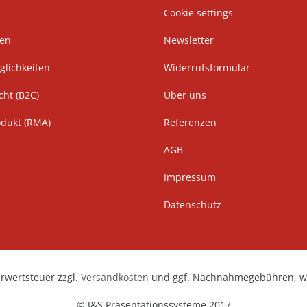
Cookie settings
ten
Newsletter
lichkeiten
Widerrufsformular
cht (B2C)
Über uns
odukt (RMA)
Referenzen
AGB
Impressum
Datenschutz
hrwertsteuer zzgl.
Versandkosten
und ggf. Nachnahmegebühren, we
© J&S Präsentationssysteme 2017