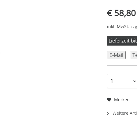
€ 58,80
inkl. MwSt.
zzg
Lieferzeit b
E-Mail
T
Merken
Weitere Art