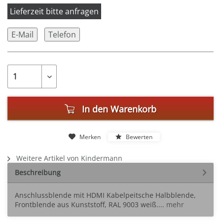
Lieferzeit bitte anfragen
E-Mail
Telefon
In den
Warenkorb
Merken
Bewerten
Weitere Artikel von Kindermann
Beschreibung
Anschlussblende mit HDMI Kabelpeitsche Halbblende,
Frontblende aus Kunststoff, RAL 9003 weiß....
mehr