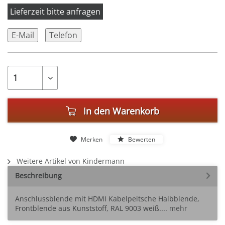
Lieferzeit bitte anfragen
E-Mail
Telefon
In den
Warenkorb
Merken
Bewerten
Weitere Artikel von Kindermann
Beschreibung
Anschlussblende mit HDMI Kabelpeitsche Halbblende,
Frontblende aus Kunststoff, RAL 9003 weiß....
mehr