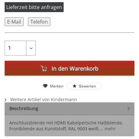
Lieferzeit bitte anfragen
E-Mail
Telefon
In den
Warenkorb
Merken
Bewerten
Weitere Artikel von Kindermann
Beschreibung
Anschlussblende mit HDMI Kabelpeitsche Halbblende,
Frontblende aus Kunststoff, RAL 9003 weiß....
mehr