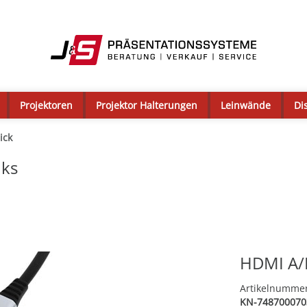
Projektoren
Projektor Halterungen
Leinwände
Di
ick
nks
HDMI A/D
Artikelnumme
KN-748700070