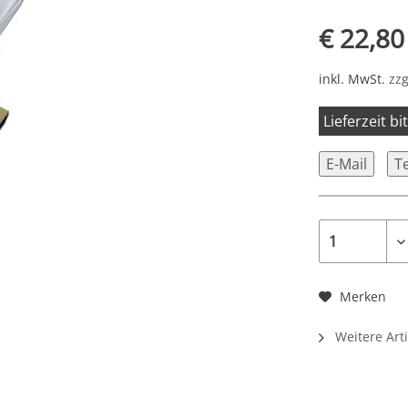
€ 22,80
inkl. MwSt.
zzg
Lieferzeit b
E-Mail
T
Merken
Weitere Art