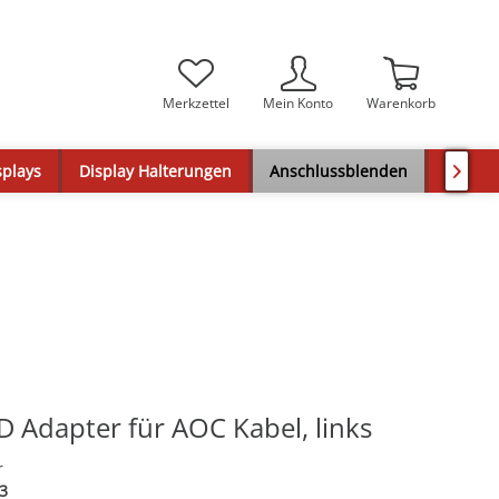
Merkzettel
Mein Konto
Warenkorb
splays
Display Halterungen
Anschlussblenden
Tischa

 Adapter für AOC Kabel, links
r
3