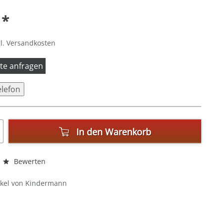
 *
l. Versandkosten
itte anfragen
elefon
In den
Warenkorb
Bewerten
ikel von Kindermann