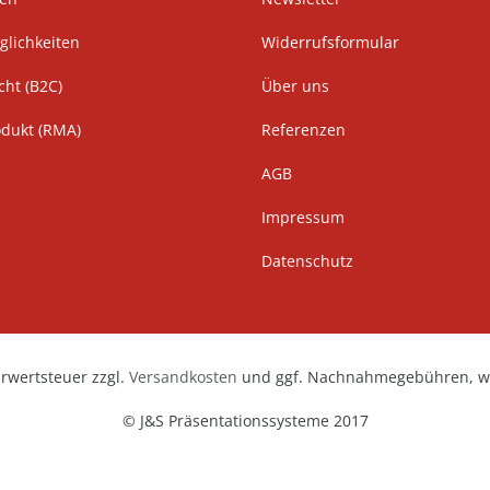
lichkeiten
Widerrufsformular
cht (B2C)
Über uns
odukt (RMA)
Referenzen
AGB
Impressum
Datenschutz
hrwertsteuer zzgl.
Versandkosten
und ggf. Nachnahmegebühren, we
© J&S Präsentationssysteme 2017