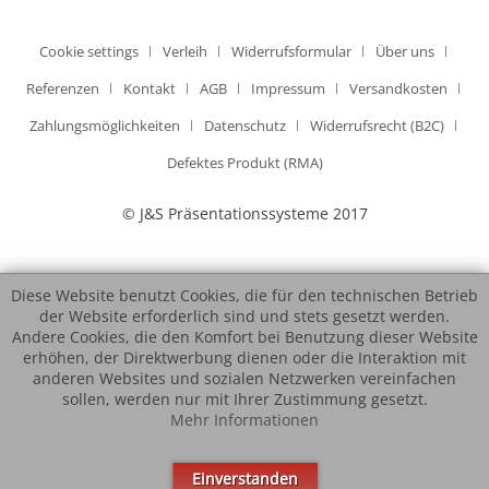
Cookie settings
Verleih
Widerrufsformular
Über uns
Referenzen
Kontakt
AGB
Impressum
Versandkosten
Zahlungsmöglichkeiten
Datenschutz
Widerrufsrecht (B2C)
Defektes Produkt (RMA)
© J&S Präsentationssysteme 2017
Diese Website benutzt Cookies, die für den technischen Betrieb
der Website erforderlich sind und stets gesetzt werden.
Andere Cookies, die den Komfort bei Benutzung dieser Website
erhöhen, der Direktwerbung dienen oder die Interaktion mit
anderen Websites und sozialen Netzwerken vereinfachen
sollen, werden nur mit Ihrer Zustimmung gesetzt.
Mehr Informationen
Einverstanden