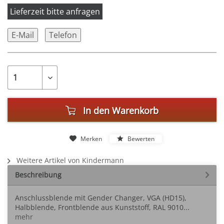
Lieferzeit bitte anfragen
E-Mail
Telefon
In den
Warenkorb
Merken
Bewerten
Weitere Artikel von Kindermann
Beschreibung
Anschlussblende mit Gender Changer, VGA (HD15),
Halbblende, Frontblende aus Kunststoff, RAL 9010...
mehr