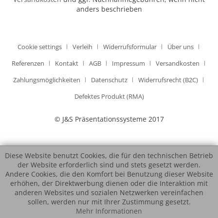
anders beschrieben
Cookie settings
Verleih
Widerrufsformular
Über uns
Referenzen
Kontakt
AGB
Impressum
Versandkosten
Zahlungsmöglichkeiten
Datenschutz
Widerrufsrecht (B2C)
Defektes Produkt (RMA)
© J&S Präsentationssysteme 2017
Diese Website benutzt Cookies, die für den technischen Betrieb
der Website erforderlich sind und stets gesetzt werden.
Andere Cookies, die den Komfort bei Benutzung dieser Website
erhöhen, der Direktwerbung dienen oder die Interaktion mit
anderen Websites und sozialen Netzwerken vereinfachen
sollen, werden nur mit Ihrer Zustimmung gesetzt.
Mehr Informationen