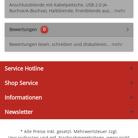
Anschlussblende mit Kabelpeitsche, USB 2.0 (A-
Buchse/A-Buchse), Halbblende, Frontblende aus...
mehr
Bewertungen
0
Bewertungen lesen, schreiben und diskutieren...
mehr
Service Hotline
Shop Service
Informationen
Newsletter
* Alle Preise inkl. gesetzl. Mehrwertsteuer zzgl.
Versandkosten
und ggf. Nachnahmegebühren, wenn nicht