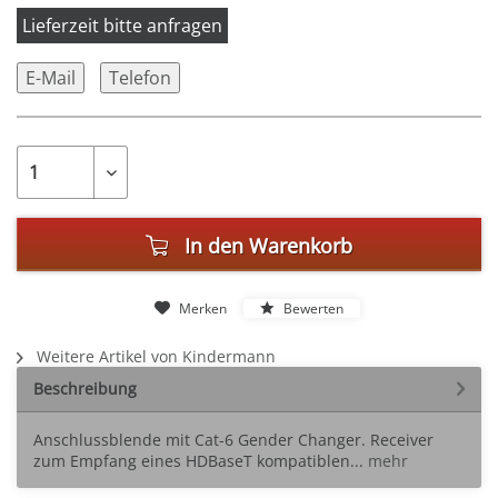
Lieferzeit bitte anfragen
E-Mail
Telefon
In den
Warenkorb
Merken
Bewerten
Weitere Artikel von Kindermann
Beschreibung
Anschlussblende mit Cat-6 Gender Changer. Receiver
zum Empfang eines HDBaseT kompatiblen...
mehr