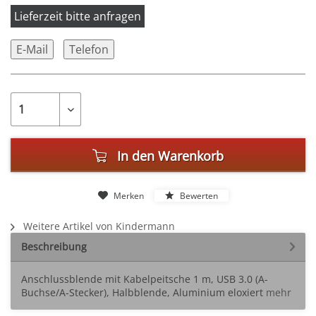
Lieferzeit bitte anfragen
E-Mail
Telefon
In den
Warenkorb
Merken
Bewerten
Weitere Artikel von Kindermann
Beschreibung
Anschlussblende mit Kabelpeitsche 1 m, USB 3.0 (A-
Buchse/A-Stecker), Halbblende, Aluminium eloxiert
mehr