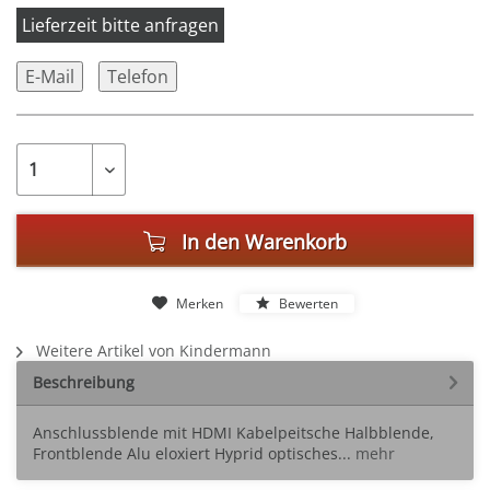
Lieferzeit bitte anfragen
E-Mail
Telefon
In den
Warenkorb
Merken
Bewerten
Weitere Artikel von Kindermann
Beschreibung
Anschlussblende mit HDMI Kabelpeitsche Halbblende,
Frontblende Alu eloxiert Hyprid optisches...
mehr