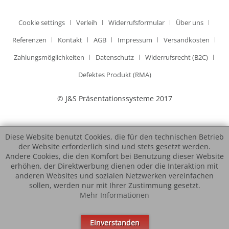
Cookie settings
Verleih
Widerrufsformular
Über uns
Referenzen
Kontakt
AGB
Impressum
Versandkosten
Zahlungsmöglichkeiten
Datenschutz
Widerrufsrecht (B2C)
Defektes Produkt (RMA)
© J&S Präsentationssysteme 2017
Diese Website benutzt Cookies, die für den technischen Betrieb
der Website erforderlich sind und stets gesetzt werden.
Andere Cookies, die den Komfort bei Benutzung dieser Website
erhöhen, der Direktwerbung dienen oder die Interaktion mit
anderen Websites und sozialen Netzwerken vereinfachen
sollen, werden nur mit Ihrer Zustimmung gesetzt.
Mehr Informationen
Einverstanden