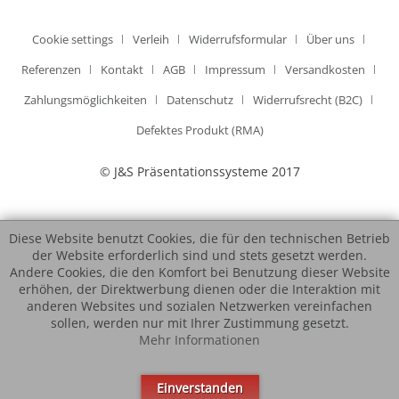
Cookie settings
Verleih
Widerrufsformular
Über uns
Referenzen
Kontakt
AGB
Impressum
Versandkosten
Zahlungsmöglichkeiten
Datenschutz
Widerrufsrecht (B2C)
Defektes Produkt (RMA)
© J&S Präsentationssysteme 2017
Diese Website benutzt Cookies, die für den technischen Betrieb
der Website erforderlich sind und stets gesetzt werden.
Andere Cookies, die den Komfort bei Benutzung dieser Website
erhöhen, der Direktwerbung dienen oder die Interaktion mit
anderen Websites und sozialen Netzwerken vereinfachen
sollen, werden nur mit Ihrer Zustimmung gesetzt.
Mehr Informationen
Einverstanden