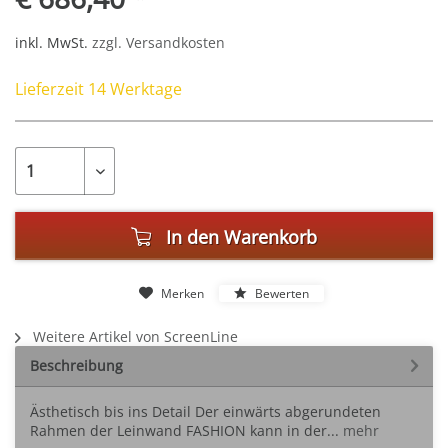
inkl. MwSt.
zzgl. Versandkosten
Lieferzeit 14 Werktage
In den
Warenkorb
Merken
Bewerten
Weitere Artikel von ScreenLine
Beschreibung
Ästhetisch bis ins Detail Der einwärts abgerundeten
Rahmen der Leinwand FASHION kann in der...
mehr