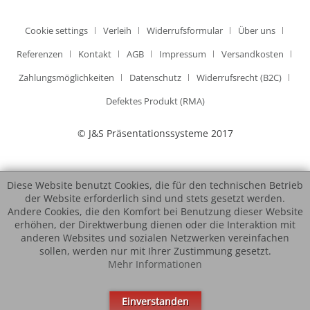
Cookie settings
Verleih
Widerrufsformular
Über uns
Referenzen
Kontakt
AGB
Impressum
Versandkosten
Zahlungsmöglichkeiten
Datenschutz
Widerrufsrecht (B2C)
Defektes Produkt (RMA)
© J&S Präsentationssysteme 2017
Diese Website benutzt Cookies, die für den technischen Betrieb
der Website erforderlich sind und stets gesetzt werden.
Andere Cookies, die den Komfort bei Benutzung dieser Website
erhöhen, der Direktwerbung dienen oder die Interaktion mit
anderen Websites und sozialen Netzwerken vereinfachen
sollen, werden nur mit Ihrer Zustimmung gesetzt.
Mehr Informationen
Einverstanden