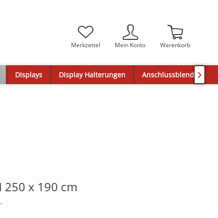
Merkzettel
Mein Konto
Warenkorb
Displays
Display Halterungen
Anschlussblenden

 250 x 190 cm
r