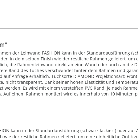
cm"
Rahmen der Leinwand FASHION kann in der Standardausführung (sch
den in dem selben Finish wie der restliche Rahmen geliefert, um e
ich, die Rahmenleinwand direkt an eine Wand oder auch an die De
tete Rand des Tuches verschwindet hinter dem Rahmen und garanti
 auf Anfrage erhältlich. Tuchsorte DIAMOND Projektionsart: Frontp
, nicht transparent. Dank seiner hohen Elastizität und Temperaturb
t werden. Es wird mit einem versteiften PVC Rand, je nach Rahmen
 Auf einem Rahmen montiert wird es innerhalb von 10 Minuten pe
N kann in der Standardausführung (schwarz lackiert) oder auf A
 wie der restliche Rahmen geliefert, um eine einheitliche Optik z