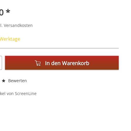
0 *
l. Versandkosten
4 Werktage
In den
Warenkorb
Bewerten
kel von ScreenLine