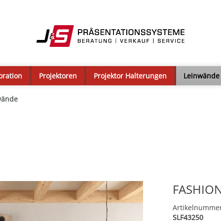
oration
Projektoren
Projektor Halterungen
Leinwände
wände
FASHION
Artikelnumme
SLF43250