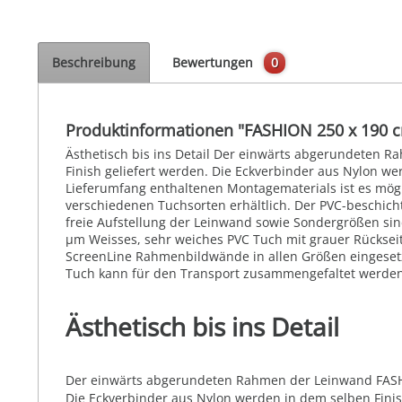
Beschreibung
Bewertungen
0
Produktinformationen "FASHION 250 x 190 
Ästhetisch bis ins Detail Der einwärts abgerundeten 
Finish geliefert werden. Die Eckverbinder aus Nylon wer
Lieferumfang enthaltenen Montagematerials ist es mögl
verschiedenen Tuchsorten erhältlich. Der PVC-beschich
freie Aufstellung der Leinwand sowie Sondergrößen sind
µm Weisses, sehr weiches PVC Tuch mit grauer Rückseite
ScreenLine Rahmenbildwände in allen Größen eingesetz
Tuch kann für den Transport zusammengefaltet werden.
Ästhetisch bis ins Detail
Der einwärts abgerundeten Rahmen der Leinwand FASHIO
Die Eckverbinder aus Nylon werden in dem selben Finish