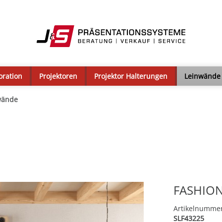
oration
Projektoren
Projektor Halterungen
Leinwände
wände
FASHION
Artikelnumme
SLF43225