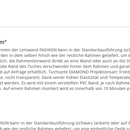
cm"
Rahmen der Leinwand FASHION kann in der Standardausführung (sch
den in dem selben Finish wie der restliche Rahmen geliefert, um e
ich, die Rahmenleinwand direkt an eine Wand oder auch an die De
tete Rand des Tuches verschwindet hinter dem Rahmen und garanti
 auf Anfrage erhältlich. Tuchsorte DIAMOND Projektionsart: Frontp
, nicht transparent. Dank seiner hohen Elastizität und Temperaturb
t werden. Es wird mit einem versteiften PVC Rand, je nach Rahmen
 Auf einem Rahmen montiert wird es innerhalb von 10 Minuten pe
N kann in der Standardausführung (schwarz lackiert) oder auf A
 wie der restliche Rahmen geliefert, um eine einheitliche Optik z