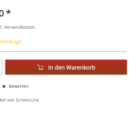
0 *
l. Versandkosten
4 Werktage
In den
Warenkorb
Bewerten
kel von ScreenLine