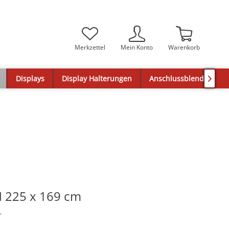
Merkzettel
Mein Konto
Warenkorb
Displays
Display Halterungen
Anschlussblenden

 225 x 169 cm
r