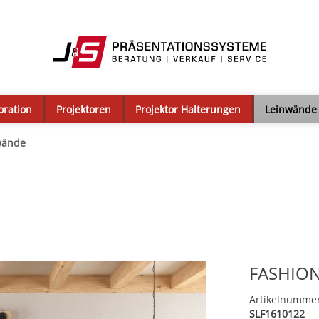
oration
Projektoren
Projektor Halterungen
Leinwände
wände
FASHION
Artikelnumme
SLF1610122