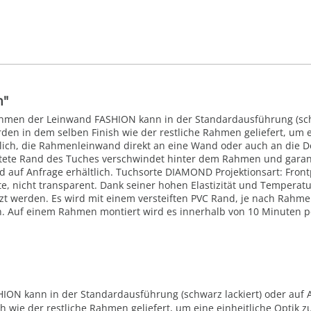
m"
Rahmen der Leinwand FASHION kann in der Standardausführung (sch
den in dem selben Finish wie der restliche Rahmen geliefert, um e
ich, die Rahmenleinwand direkt an eine Wand oder auch an die De
tete Rand des Tuches verschwindet hinter dem Rahmen und garanti
 auf Anfrage erhältlich. Tuchsorte DIAMOND Projektionsart: Frontp
, nicht transparent. Dank seiner hohen Elastizität und Temperaturb
t werden. Es wird mit einem versteiften PVC Rand, je nach Rahmen
 Auf einem Rahmen montiert wird es innerhalb von 10 Minuten pe
N kann in der Standardausführung (schwarz lackiert) oder auf A
 wie der restliche Rahmen geliefert, um eine einheitliche Optik z