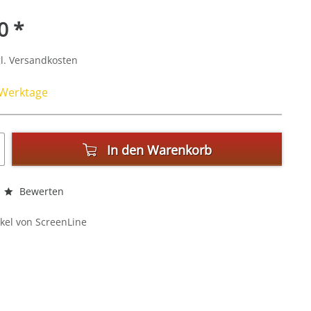
0 *
l. Versandkosten
4 Werktage
In den
Warenkorb
Bewerten
kel von ScreenLine