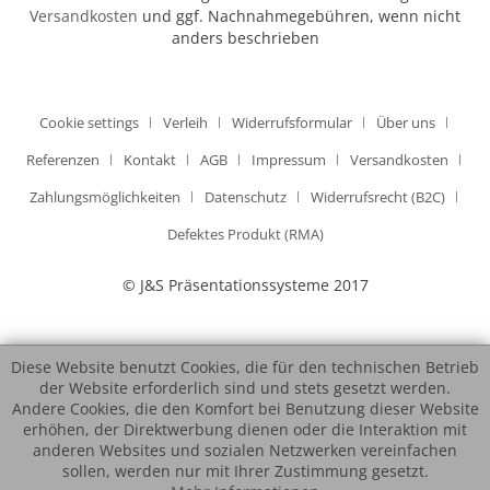
Versandkosten
und ggf. Nachnahmegebühren, wenn nicht
anders beschrieben
Cookie settings
Verleih
Widerrufsformular
Über uns
Referenzen
Kontakt
AGB
Impressum
Versandkosten
Zahlungsmöglichkeiten
Datenschutz
Widerrufsrecht (B2C)
Defektes Produkt (RMA)
© J&S Präsentationssysteme 2017
Diese Website benutzt Cookies, die für den technischen Betrieb
der Website erforderlich sind und stets gesetzt werden.
Andere Cookies, die den Komfort bei Benutzung dieser Website
erhöhen, der Direktwerbung dienen oder die Interaktion mit
anderen Websites und sozialen Netzwerken vereinfachen
sollen, werden nur mit Ihrer Zustimmung gesetzt.