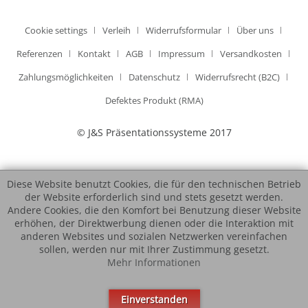
Cookie settings
Verleih
Widerrufsformular
Über uns
Referenzen
Kontakt
AGB
Impressum
Versandkosten
Zahlungsmöglichkeiten
Datenschutz
Widerrufsrecht (B2C)
Defektes Produkt (RMA)
© J&S Präsentationssysteme 2017
Diese Website benutzt Cookies, die für den technischen Betrieb
der Website erforderlich sind und stets gesetzt werden.
Andere Cookies, die den Komfort bei Benutzung dieser Website
erhöhen, der Direktwerbung dienen oder die Interaktion mit
anderen Websites und sozialen Netzwerken vereinfachen
sollen, werden nur mit Ihrer Zustimmung gesetzt.
Mehr Informationen
Einverstanden