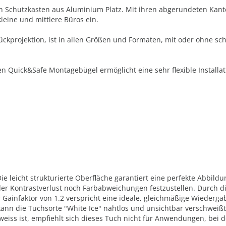
n Schutzkasten aus Aluminium Platz. Mit ihren abgerundeten Kant
eine und mittlere Büros ein.
ückprojektion, ist in allen Größen und Formaten, mit oder ohne s
n Quick&Safe Montagebügel ermöglicht eine sehr flexible Install
 leicht strukturierte Oberfläche garantiert eine perfekte Abbildun
der Kontrastverlust noch Farbabweichungen festzustellen. Durch d
 Gainfaktor von 1.2 verspricht eine ideale, gleichmäßige Wiederg
kann die Tuchsorte "White Ice" nahtlos und unsichtbar verschweiß
 weiss ist, empfiehlt sich dieses Tuch nicht für Anwendungen, bei 