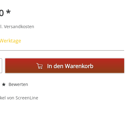
0 *
l. Versandkosten
4 Werktage
In den
Warenkorb
Bewerten
kel von ScreenLine