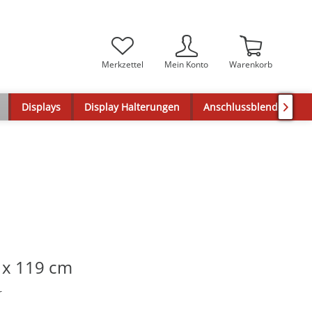
Merkzettel
Mein Konto
Warenkorb
Displays
Display Halterungen
Anschlussblenden

 x 119 cm
r