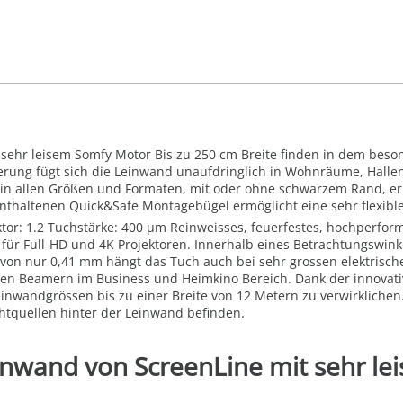
t sehr leisem Somfy Motor Bis zu 250 cm Breite finden in dem bes
ung fügt sich die Leinwand unaufdringlich in Wohnräume, Hallen 
st in allen Größen und Formaten, mit oder ohne schwarzem Rand, e
enthaltenen Quick&Safe Montagebügel ermöglicht eine sehr flexib
aktor: 1.2 Tuchstärke: 400 µm Reinweisses, feuerfestes, hochperfor
h für Full-HD und 4K Projektoren. Innerhalb eines Betrachtungswin
von nur 0,41 mm hängt das Tuch auch bei sehr grossen elektrisch
llen Beamern im Business und Heimkino Bereich. Dank der innovat
nwandgrössen bis zu einer Breite von 12 Metern zu verwirklichen. D
htquellen hinter der Leinwand befinden.
Leinwand von ScreenLine mit sehr l