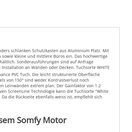
onders schlanken Schutzkasten aus Aluminium Platz. Mit
sowie kleine und mittlere Büros ein. Das hochwertige
rhältlich. Sonderausführungen sind auf Anfrage
le Installation an Wänden oder Decken. Tuchsorte WHITE
mance PVC Tuch. Die leicht strukturierte Oberfläche
kels von 150° sind weder Kontrastverlust noch
en Leinwänden extrem plan. Der Gainfaktor von 1.2
iven ScreenLine Technologie kann die Tuchsorte "White
a die Rückseite ebenfalls weiss ist, empfiehlt sich
eisem Somfy Motor