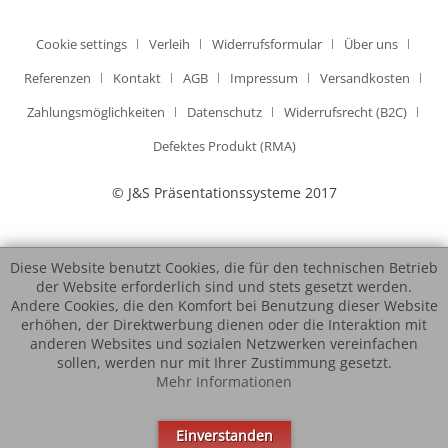
Cookie settings
Verleih
Widerrufsformular
Über uns
Referenzen
Kontakt
AGB
Impressum
Versandkosten
Zahlungsmöglichkeiten
Datenschutz
Widerrufsrecht (B2C)
Defektes Produkt (RMA)
© J&S Präsentationssysteme 2017
Diese Website benutzt Cookies, die für den technischen Betrieb
der Website erforderlich sind und stets gesetzt werden.
Andere Cookies, die den Komfort bei Benutzung dieser Website
erhöhen, der Direktwerbung dienen oder die Interaktion mit
anderen Websites und sozialen Netzwerken vereinfachen
sollen, werden nur mit Ihrer Zustimmung gesetzt.
Mehr Informationen
Einverstanden