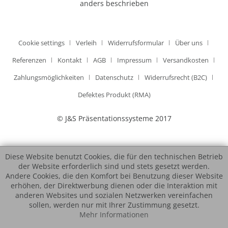
anders beschrieben
Cookie settings
Verleih
Widerrufsformular
Über uns
Referenzen
Kontakt
AGB
Impressum
Versandkosten
Zahlungsmöglichkeiten
Datenschutz
Widerrufsrecht (B2C)
Defektes Produkt (RMA)
© J&S Präsentationssysteme 2017
Diese Website benutzt Cookies, die für den technischen Betrieb
der Website erforderlich sind und stets gesetzt werden.
Andere Cookies, die den Komfort bei Benutzung dieser Website
erhöhen, der Direktwerbung dienen oder die Interaktion mit
anderen Websites und sozialen Netzwerken vereinfachen
sollen, werden nur mit Ihrer Zustimmung gesetzt.
Mehr Informationen