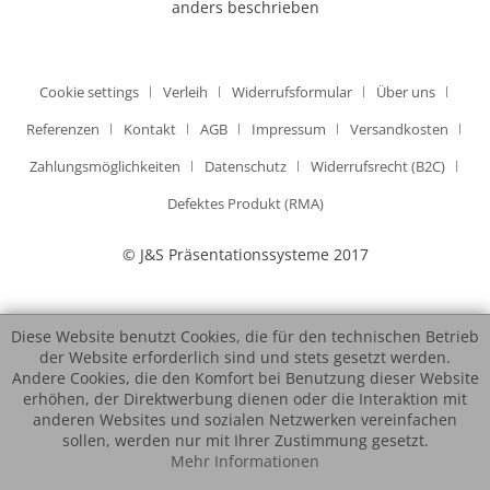
anders beschrieben
Cookie settings
Verleih
Widerrufsformular
Über uns
Referenzen
Kontakt
AGB
Impressum
Versandkosten
Zahlungsmöglichkeiten
Datenschutz
Widerrufsrecht (B2C)
Defektes Produkt (RMA)
© J&S Präsentationssysteme 2017
Diese Website benutzt Cookies, die für den technischen Betrieb
der Website erforderlich sind und stets gesetzt werden.
Andere Cookies, die den Komfort bei Benutzung dieser Website
erhöhen, der Direktwerbung dienen oder die Interaktion mit
anderen Websites und sozialen Netzwerken vereinfachen
sollen, werden nur mit Ihrer Zustimmung gesetzt.
Mehr Informationen