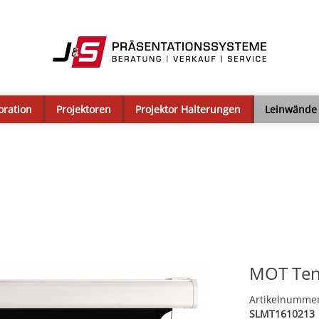
oration
Projektoren
Projektor Halterungen
Leinwände
MOT Ten
Artikelnumme
SLMT1610213