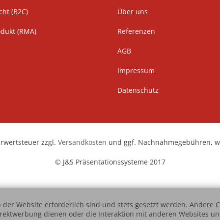
cht (B2C)
Über uns
odukt (RMA)
Referenzen
AGB
Impressum
Datenschutz
hrwertsteuer zzgl.
Versandkosten
und ggf. Nachnahmegebühren, we
© J&S Präsentationssysteme 2017
 der Website erforderlich sind und stets gesetzt werden. Andere C
irektwerbung dienen oder die Interaktion mit anderen Websites u