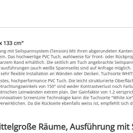
x 133 cm"
ng mit Seilspannsystem (Tension) Mit ihren abgerundeten Kanten 
n. Das hochwertige PVC Tuch, wahlweise für Front- oder Rückproje
rzem Rand erhältlich. Die seitlich am Tuch angebrachte Seilspannu
ausführungen (auch weiße Spannseile) sind auf Anfrage möglich. 
sehr flexible Installation an Wänden oder Decken. Tuchsorte WHITE 
stes, hochperformance PVC Tuch. Die leicht strukturierte Oberfläch
Betrachtungswinkels von 150° sind weder Kontrastverlust noch Far
trischen Leinwänden extrem plan. Der Gainfaktor von 1.2 verspric
nnovativen ScreenLine Technologie kann die Tuchsorte "White Ice
erwirklichen. Da die Rückseite ebenfalls weiss ist, empfiehlt sich
ittelgroße Räume, Ausführung mit 