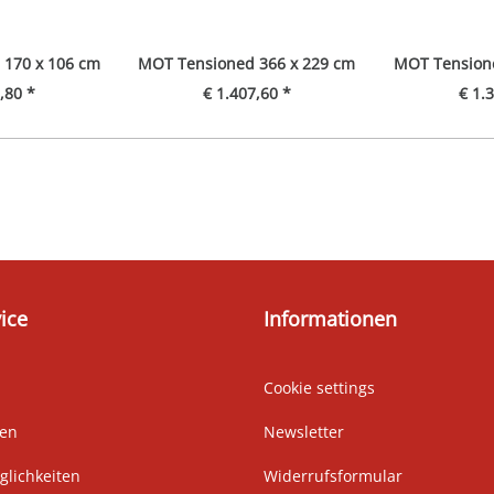
170 x 106 cm
MOT Tensioned 366 x 229 cm
MOT Tension
,80 *
€ 1.407,60 *
€ 1.
ice
Informationen
Cookie settings
ten
Newsletter
lichkeiten
Widerrufsformular