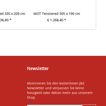
ed 335 x 209 cm
MOT Tensioned 305 x 190 cm
MOT Tensi
336,80 *
€ 1.268,40 *
€ 
Newsletter
Abonnieren Sie den kostenlosen J&S
Newsletter und verpassen Sie keine
Neuigkeit oder Aktion mehr aus unserem
Shop.