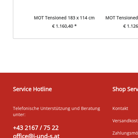
MOT Tensioned 183 x 114 cm
MOT Tensioned 
€ 1.160,40 *
€ 1.126
Service Hotline
Shop Serv
Telefonische Unterstützung und Beratung
Kontakt
unter:
Versandkos
+43 2167 / 75 22
Zahlungsmög
office@j-und-s.at