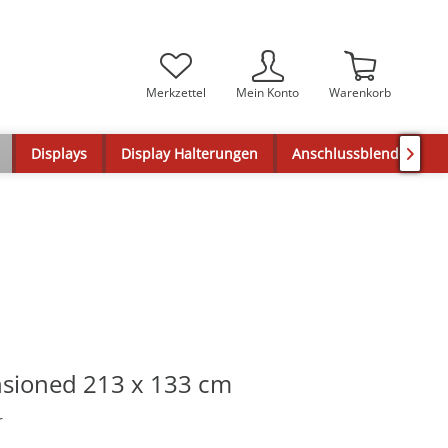
Merkzettel
Mein Konto
Warenkorb
Displays
Display Halterungen
Anschlussblenden

sioned 213 x 133 cm
r