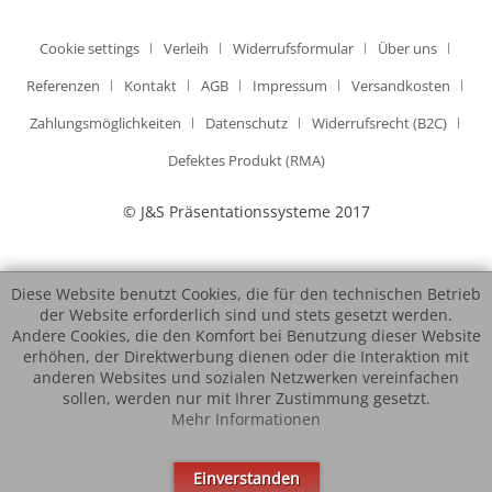
Cookie settings
Verleih
Widerrufsformular
Über uns
Referenzen
Kontakt
AGB
Impressum
Versandkosten
Zahlungsmöglichkeiten
Datenschutz
Widerrufsrecht (B2C)
Defektes Produkt (RMA)
© J&S Präsentationssysteme 2017
Diese Website benutzt Cookies, die für den technischen Betrieb
der Website erforderlich sind und stets gesetzt werden.
Andere Cookies, die den Komfort bei Benutzung dieser Website
erhöhen, der Direktwerbung dienen oder die Interaktion mit
anderen Websites und sozialen Netzwerken vereinfachen
sollen, werden nur mit Ihrer Zustimmung gesetzt.
Mehr Informationen
Einverstanden