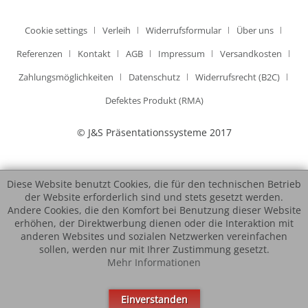
Cookie settings
Verleih
Widerrufsformular
Über uns
Referenzen
Kontakt
AGB
Impressum
Versandkosten
Zahlungsmöglichkeiten
Datenschutz
Widerrufsrecht (B2C)
Defektes Produkt (RMA)
© J&S Präsentationssysteme 2017
Diese Website benutzt Cookies, die für den technischen Betrieb
der Website erforderlich sind und stets gesetzt werden.
Andere Cookies, die den Komfort bei Benutzung dieser Website
erhöhen, der Direktwerbung dienen oder die Interaktion mit
anderen Websites und sozialen Netzwerken vereinfachen
sollen, werden nur mit Ihrer Zustimmung gesetzt.
Mehr Informationen
Einverstanden