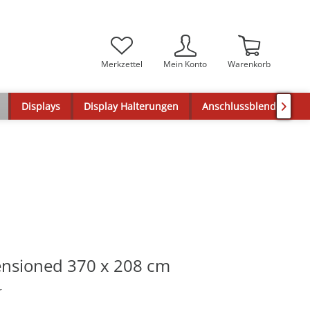
Merkzettel
Mein Konto
Warenkorb
Displays
Display Halterungen
Anschlussblenden

nsioned 370 x 208 cm
r