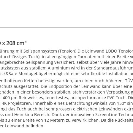
 x 208 cm"
sführung mit Seilspannsystem (Tension) Die Leinwand LODO Tension
l durchlässiges Tuch), in allen gängigen Formaten mit einer Breite
angebrachte Seilspannung versichert, selbst über viele Jahre hin
tzkasten aus stabilem Aluminium wird in der Standardausführung 
uick&Safe Montagebügel ermöglicht eine sehr flexible Installation
enthaltenen Ketten befestigt werden, um einen noch höheren, TÜV
hutz ausgestattet. Die Endposition der Leinwand kann über eine o
häden in einer besonders stabilen, stahlverstärkten Verpackung ge
e: 400 µm Reinweisses, feuerfestes, hochperformance PVC Tuch. Die 
nd 4K Projektoren. Innerhalb eines Betrachtungswinkels von 150° 
ngt das Tuch auch bei sehr grossen elektrischen Leinwänden extrem
s und Heimkino Bereich. Dank der innovativen ScreenLine Technol
zu einer Breite von 12 Metern zu verwirklichen. Da die Rückseite e
der Leinwand befinden.