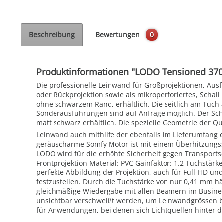
Beschreibung
Bewertungen
0
Produktinformationen "LODO Tensioned 370
Die professionelle Leinwand für Großprojektionen, Au
oder Rückprojektion sowie als mikroperforiertes, Schal
ohne schwarzem Rand, erhältlich. Die seitlich am Tuch 
Sonderausführungen sind auf Anfrage möglich. Der Schu
matt schwarz erhältlich. Die spezielle Geometrie der Q
Leinwand auch mithilfe der ebenfalls im Lieferumfang 
geräuscharme Somfy Motor ist mit einem Überhitzungssc
LODO wird für die erhöhte Sicherheit gegen Transportsc
Frontprojektion Material: PVC Gainfaktor: 1.2 Tuchstärk
perfekte Abbildung der Projektion, auch für Full-HD u
festzustellen. Durch die Tuchstärke von nur 0,41 mm hä
gleichmäßige Wiedergabe mit allen Beamern im Busines
unsichtbar verschweißt werden, um Leinwandgrössen bis 
für Anwendungen, bei denen sich Lichtquellen hinter 