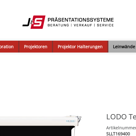
oration
Projektoren
Projektor Halterungen
Leinwände
LODO Te
Artikelnumme
SLLT169400