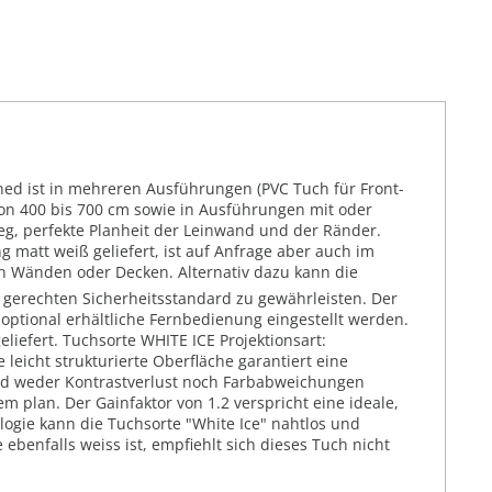
ed ist in mehreren Ausführungen (PVC Tuch für Front-
 von 400 bis 700 cm sowie in Ausführungen mit oder
weg, perfekte Planheit der Leinwand und der Ränder.
matt weiß geliefert, ist auf Anfrage aber auch im
 an Wänden oder Decken. Alternativ dazu kann die
 gerechten Sicherheitsstandard zu gewährleisten. Der
ptional erhältliche Fernbedienung eingestellt werden.
liefert. Tuchsorte WHITE ICE Projektionsart:
leicht strukturierte Oberfläche garantiert eine
sind weder Kontrastverlust noch Farbabweichungen
 plan. Der Gainfaktor von 1.2 verspricht eine ideale,
ogie kann die Tuchsorte "White Ice" nahtlos und
benfalls weiss ist, empfiehlt sich dieses Tuch nicht