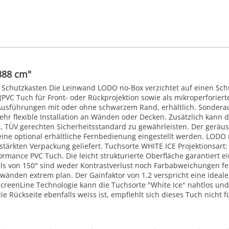
388 cm"
e Schutzkasten Die Leinwand LODO no-Box verzichtet auf einen Sc
PVC Tuch für Front- oder Rückprojektion sowie als mikroperforierte
 Ausführungen mit oder ohne schwarzem Rand, erhältlich. Sondera
hr flexible Installation an Wänden oder Decken. Zusätzlich kann 
, TÜV gerechten Sicherheitsstandard zu gewährleisten. Der geräu
ine optional erhältliche Fernbedienung eingestellt werden. LODO 
tärkten Verpackung geliefert. Tuchsorte WHITE ICE Projektionsart: 
rmance PVC Tuch. Die leicht strukturierte Oberfläche garantiert ei
ls von 150° sind weder Kontrastverlust noch Farbabweichungen fe
nwänden extrem plan. Der Gainfaktor von 1.2 verspricht eine idea
ScreenLine Technologie kann die Tuchsorte "White Ice" nahtlos u
die Rückseite ebenfalls weiss ist, empfiehlt sich dieses Tuch nich