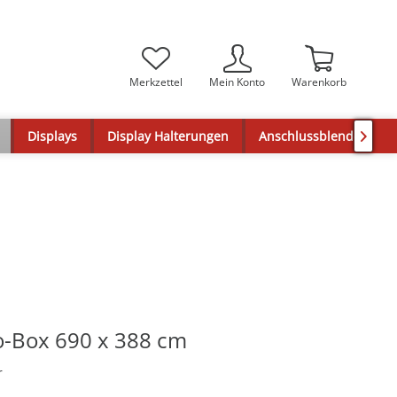
Merkzettel
Mein Konto
Warenkorb
Displays
Display Halterungen
Anschlussblenden

-Box 690 x 388 cm
r