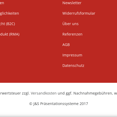
ten
Newsletter
lichkeiten
Widerrufsformular
cht (B2C)
Über uns
odukt (RMA)
Referenzen
AGB
Impressum
Datenschutz
hrwertsteuer zzgl.
Versandkosten
und ggf. Nachnahmegebühren, we
© J&S Präsentationssysteme 2017