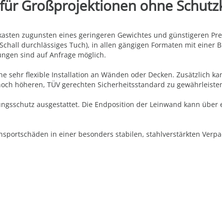
 für Großprojektionen ohne Schutz
asten zugunsten eines geringeren Gewichtes und günstigeren Prei
 Schall durchlässiges Tuch), in allen gängigen Formaten mit einer
ngen sind auf Anfrage möglich.
e sehr flexible Installation an Wänden oder Decken. Zusätzlich ka
noch höheren, TÜV gerechten Sicherheitsstandard zu gewährleiste
gsschutz ausgestattet. Die Endposition der Leinwand kann über ei
sportschäden in einer besonders stabilen, stahlverstärkten Verpac