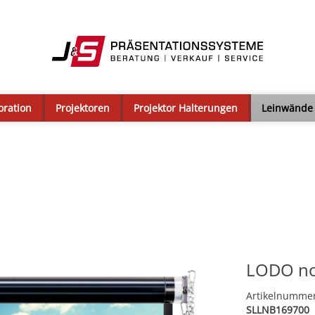
oration
Projektoren
Projektor Halterungen
Leinwände
LODO no
Artikelnumme
SLLNB169700