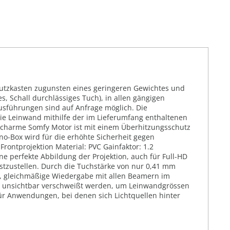
hutzkasten zugunsten eines geringeren Gewichtes und
s, Schall durchlässiges Tuch), in allen gängigen
usführungen sind auf Anfrage möglich. Die
die Leinwand mithilfe der im Lieferumfang enthaltenen
scharme Somfy Motor ist mit einem Überhitzungsschutz
no-Box wird für die erhöhte Sicherheit gegen
Frontprojektion Material: PVC Gainfaktor: 1.2
ne perfekte Abbildung der Projektion, auch für Full-HD
stzustellen. Durch die Tuchstärke von nur 0,41 mm
le, gleichmäßige Wiedergabe mit allen Beamern im
nd unsichtbar verschweißt werden, um Leinwandgrössen
t für Anwendungen, bei denen sich Lichtquellen hinter