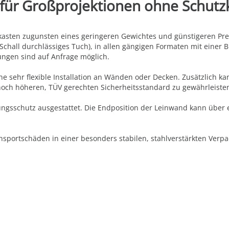
 für Großprojektionen ohne Schutz
asten zugunsten eines geringeren Gewichtes und günstigeren Prei
 Schall durchlässiges Tuch), in allen gängigen Formaten mit einer
ngen sind auf Anfrage möglich.
e sehr flexible Installation an Wänden oder Decken. Zusätzlich ka
noch höheren, TÜV gerechten Sicherheitsstandard zu gewährleiste
gsschutz ausgestattet. Die Endposition der Leinwand kann über ei
sportschäden in einer besonders stabilen, stahlverstärkten Verpac