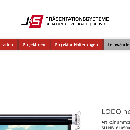
oration
Projektoren
Projektor Halterungen
Leinwände
LODO no
Artikelnumme
SLLNB1610500