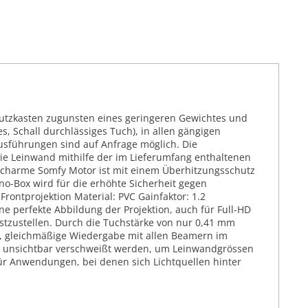
hutzkasten zugunsten eines geringeren Gewichtes und
s, Schall durchlässiges Tuch), in allen gängigen
usführungen sind auf Anfrage möglich. Die
die Leinwand mithilfe der im Lieferumfang enthaltenen
scharme Somfy Motor ist mit einem Überhitzungsschutz
no-Box wird für die erhöhte Sicherheit gegen
Frontprojektion Material: PVC Gainfaktor: 1.2
ne perfekte Abbildung der Projektion, auch für Full-HD
stzustellen. Durch die Tuchstärke von nur 0,41 mm
le, gleichmäßige Wiedergabe mit allen Beamern im
nd unsichtbar verschweißt werden, um Leinwandgrössen
t für Anwendungen, bei denen sich Lichtquellen hinter