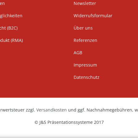
ten
Newsletter
lichkeiten
Widerrufsformular
cht (B2C)
Über uns
odukt (RMA)
Referenzen
AGB
Impressum
Datenschutz
hrwertsteuer zzgl.
Versandkosten
und ggf. Nachnahmegebühren, we
© J&S Präsentationssysteme 2017