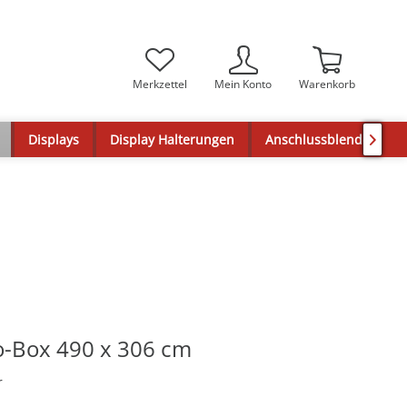
Merkzettel
Mein Konto
Warenkorb
Displays
Display Halterungen
Anschlussblenden

-Box 490 x 306 cm
r