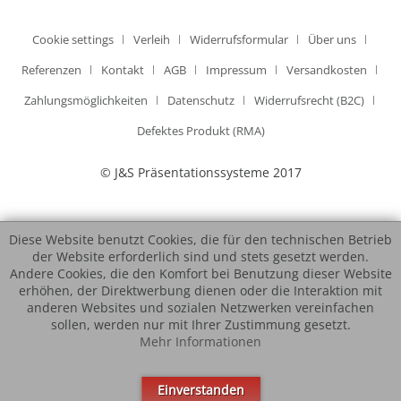
Cookie settings
Verleih
Widerrufsformular
Über uns
Referenzen
Kontakt
AGB
Impressum
Versandkosten
Zahlungsmöglichkeiten
Datenschutz
Widerrufsrecht (B2C)
Defektes Produkt (RMA)
© J&S Präsentationssysteme 2017
Diese Website benutzt Cookies, die für den technischen Betrieb
der Website erforderlich sind und stets gesetzt werden.
Andere Cookies, die den Komfort bei Benutzung dieser Website
erhöhen, der Direktwerbung dienen oder die Interaktion mit
anderen Websites und sozialen Netzwerken vereinfachen
sollen, werden nur mit Ihrer Zustimmung gesetzt.
Mehr Informationen
Einverstanden