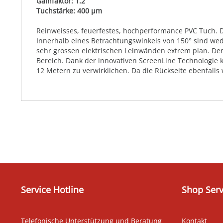
Gainfaktor: 1.2
Tuchstärke: 400 µm
Reinweisses, feuerfestes, hochperformance PVC Tuch. Die
Innerhalb eines Betrachtungswinkels von 150° sind we
sehr grossen elektrischen Leinwänden extrem plan. Der
Bereich. Dank der innovativen ScreenLine Technologie 
12 Metern zu verwirklichen. Da die Rückseite ebenfalls
Service Hotline
Shop Serv
Telefonische Unterstützung und Beratung
Kontakt