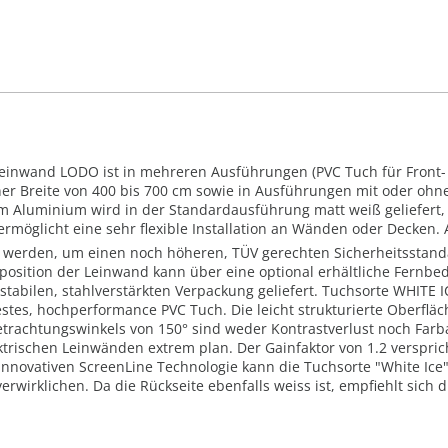
Leinwand LODO ist in mehreren Ausführungen (PVC Tuch für Front- o
iner Breite von 400 bis 700 cm sowie in Ausführungen mit oder o
m Aluminium wird in der Standardausführung matt weiß geliefert, i
ermöglicht eine sehr flexible Installation an Wänden oder Decken. 
gt werden, um einen noch höheren, TÜV gerechten Sicherheitsstan
dposition der Leinwand kann über eine optional erhältliche Fernbe
abilen, stahlverstärkten Verpackung geliefert. Tuchsorte WHITE IC
stes, hochperformance PVC Tuch. Die leicht strukturierte Oberfläch
Betrachtungswinkels von 150° sind weder Kontrastverlust noch Far
trischen Leinwänden extrem plan. Der Gainfaktor von 1.2 verspric
nnovativen ScreenLine Technologie kann die Tuchsorte "White Ice
erwirklichen. Da die Rückseite ebenfalls weiss ist, empfiehlt sich