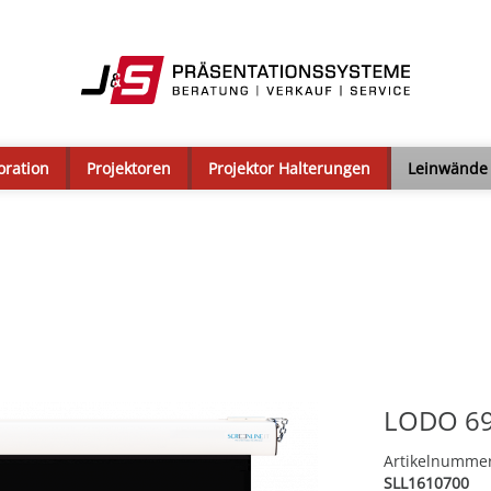
oration
Projektoren
Projektor Halterungen
Leinwände
LODO 69
Artikelnumme
SLL1610700