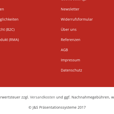
ten
Newsletter
lichkeiten
Widerrufsformular
cht (B2C)
Über uns
odukt (RMA)
Referenzen
AGB
Impressum
Datenschutz
hrwertsteuer zzgl.
Versandkosten
und ggf. Nachnahmegebühren, we
© J&S Präsentationssysteme 2017