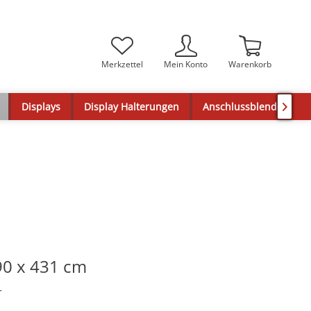
Merkzettel
Mein Konto
Warenkorb
Displays
Display Halterungen
Anschlussblenden

0 x 431 cm
r