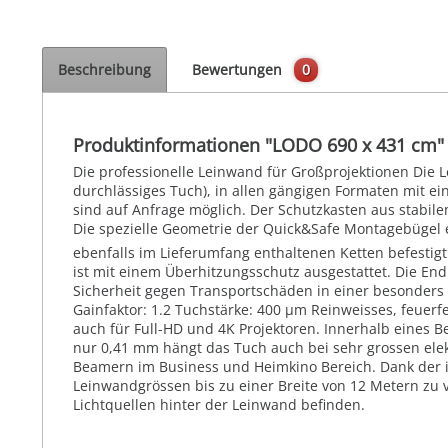
Beschreibung
Bewertungen
0
Produktinformationen "LODO 690 x 431 cm"
Die professionelle Leinwand für Großprojektionen Die 
durchlässiges Tuch), in allen gängigen Formaten mit e
sind auf Anfrage möglich. Der Schutzkasten aus stabile
Die spezielle Geometrie der Quick&Safe Montagebügel 
ebenfalls im Lieferumfang enthaltenen Ketten befesti
ist mit einem Überhitzungsschutz ausgestattet. Die En
Sicherheit gegen Transportschäden in einer besonders st
Gainfaktor: 1.2 Tuchstärke: 400 µm Reinweisses, feuerfe
auch für Full-HD und 4K Projektoren. Innerhalb eines 
nur 0,41 mm hängt das Tuch auch bei sehr grossen elek
Beamern im Business und Heimkino Bereich. Dank der i
Leinwandgrössen bis zu einer Breite von 12 Metern zu v
Lichtquellen hinter der Leinwand befinden.