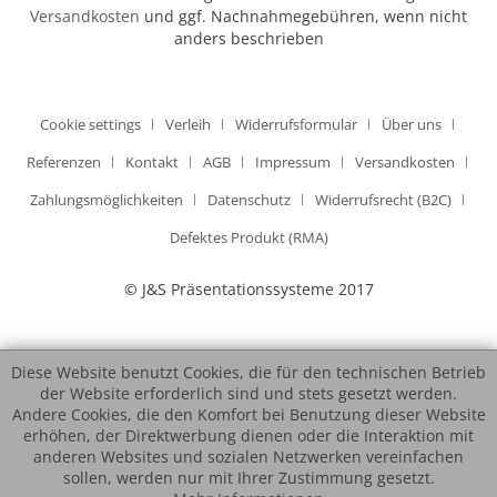
Versandkosten
und ggf. Nachnahmegebühren, wenn nicht
anders beschrieben
Cookie settings
Verleih
Widerrufsformular
Über uns
Referenzen
Kontakt
AGB
Impressum
Versandkosten
Zahlungsmöglichkeiten
Datenschutz
Widerrufsrecht (B2C)
Defektes Produkt (RMA)
© J&S Präsentationssysteme 2017
Diese Website benutzt Cookies, die für den technischen Betrieb
der Website erforderlich sind und stets gesetzt werden.
Andere Cookies, die den Komfort bei Benutzung dieser Website
erhöhen, der Direktwerbung dienen oder die Interaktion mit
anderen Websites und sozialen Netzwerken vereinfachen
sollen, werden nur mit Ihrer Zustimmung gesetzt.