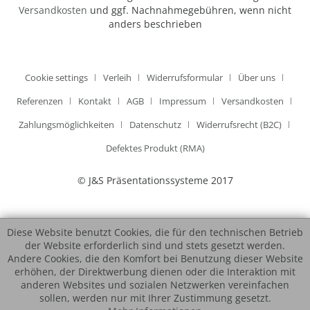
Versandkosten
und ggf. Nachnahmegebühren, wenn nicht
anders beschrieben
Cookie settings
Verleih
Widerrufsformular
Über uns
Referenzen
Kontakt
AGB
Impressum
Versandkosten
Zahlungsmöglichkeiten
Datenschutz
Widerrufsrecht (B2C)
Defektes Produkt (RMA)
© J&S Präsentationssysteme 2017
Diese Website benutzt Cookies, die für den technischen Betrieb
der Website erforderlich sind und stets gesetzt werden.
Andere Cookies, die den Komfort bei Benutzung dieser Website
erhöhen, der Direktwerbung dienen oder die Interaktion mit
anderen Websites und sozialen Netzwerken vereinfachen
sollen, werden nur mit Ihrer Zustimmung gesetzt.