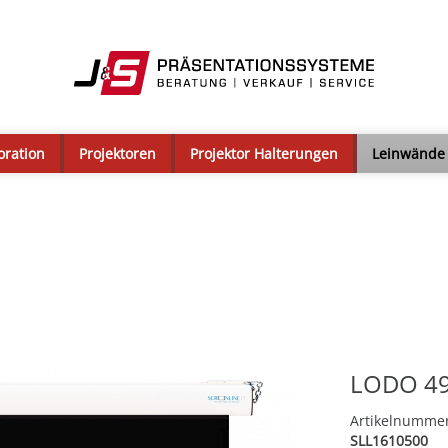
oration
Projektoren
Projektor Halterungen
Leinwände
LODO 49
Artikelnumme
SLL1610500