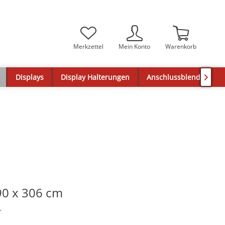
Merkzettel
Mein Konto
Warenkorb
Displays
Display Halterungen
Anschlussblenden

0 x 306 cm
r