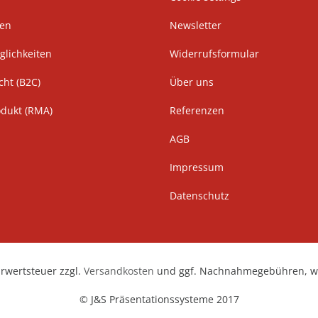
ten
Newsletter
lichkeiten
Widerrufsformular
cht (B2C)
Über uns
odukt (RMA)
Referenzen
AGB
Impressum
Datenschutz
hrwertsteuer zzgl.
Versandkosten
und ggf. Nachnahmegebühren, we
© J&S Präsentationssysteme 2017