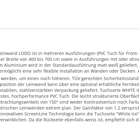
Leinwand LODO ist in mehreren Ausführungen (PVC Tuch für Front- o
iner Breite von 400 bis 700 cm sowie in Ausführungen mit oder o
m Aluminium wird in der Standardausführung matt weiß geliefert, i
ermöglicht eine sehr flexible Installation an Wänden oder Decken. 
gt werden, um einen noch höheren, TÜV gerechten Sicherheitsstan
dposition der Leinwand kann über eine optional erhältliche Fernbe
abilen, stahlverstärkten Verpackung geliefert. Tuchsorte WHITE IC
stes, hochperformance PVC Tuch. Die leicht strukturierte Oberfläch
Betrachtungswinkels von 150° sind weder Kontrastverlust noch Far
trischen Leinwänden extrem plan. Der Gainfaktor von 1.2 verspric
nnovativen ScreenLine Technologie kann die Tuchsorte "White Ice
erwirklichen. Da die Rückseite ebenfalls weiss ist, empfiehlt sich