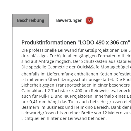
Beschreibung
Bewertungen
0
Produktinformationen "LODO 490 x 306 cm"
Die professionelle Leinwand für Großprojektionen Die 
durchlässiges Tuch), in allen gängigen Formaten mit e
sind auf Anfrage möglich. Der Schutzkasten aus stabile
Die spezielle Geometrie der Quick&Safe Montagebügel 
ebenfalls im Lieferumfang enthaltenen Ketten befesti
ist mit einem Überhitzungsschutz ausgestattet. Die En
Sicherheit gegen Transportschäden in einer besonders st
Gainfaktor: 1.2 Tuchstärke: 400 µm Reinweisses, feuerfe
auch für Full-HD und 4K Projektoren. Innerhalb eines 
nur 0,41 mm hängt das Tuch auch bei sehr grossen elek
Beamern im Business und Heimkino Bereich. Dank der i
Leinwandgrössen bis zu einer Breite von 12 Metern zu v
Lichtquellen hinter der Leinwand befinden.