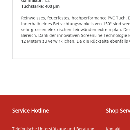
Gainfaktor: 1.2
Tuchstärke: 400 µm
Reinweisses, feuerfestes, hochperformance PVC Tuch. Die
Innerhalb eines Betrachtungswinkels von 150° sind we
sehr grossen elektrischen Leinwänden extrem plan. Der
Bereich. Dank der innovativen ScreenLine Technologie 
12 Metern zu verwirklichen. Da die Rückseite ebenfalls
Service Hotline
Shop Serv
Telefonische Unterstützung und Beratung
Kontakt